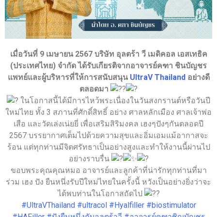
เมื่อวันที่ 9 เมษายน 2567 บริษัท อุลตร้า วี เมดิคอล เอสเทธิค
(ประเทศไทย) จำกัด ได้รับเกียรติจากอาจารย์คฑา ชินบัญชร
แพทย์และผู้บริหารที่ให้การสนับสนุน
UltraV Thailand
อย่างดี
ตลอดมา
ในโอกาสนี้ได้มีการไหว้พระเนื่องในวันสงกรานต์หรือวันปี
ใหม่ไทย ทั้ง 3 สภานที่ศักดิ์สิทธิ์ อย่าง ศาลหลักเมือง ศาลเจ้าพ่อ
เสือ และวัดเล่งเน่ยยี่ เพื่อเสริมสิริมงคล เฮงๆปังๆกันตลอดปี
2567 บรรยากาศเต็มไปด้วยความสุขและอิ่มเอมแม้อากาสจะ
ร้อน แต่ทุกท่านมีจิตศรัทธาเป็นอย่างสูงและทำให้งานนี้ผ่านไป
อย่างราบรื่น
ขอบพระคุณคุณหมอ อาจารย์และลูกค้าที่น่ารักทุกท่านที่มา
ร่วม เฮง ปัง ยืนหนึ่งรับปีใหม่ไทยในครั้งนี้ หวังเป็นอย่างยิ่งว่าจะ
ได้พบท่านในโอกาสถัดไป
#UltraVThailand
#ultracol
#Hyalfiller
#biostimulator
#HAFiller
#ปังยืนหนึ่งกับอุลตร้าวี
#อาจารย์คฑาชิญบัญชร